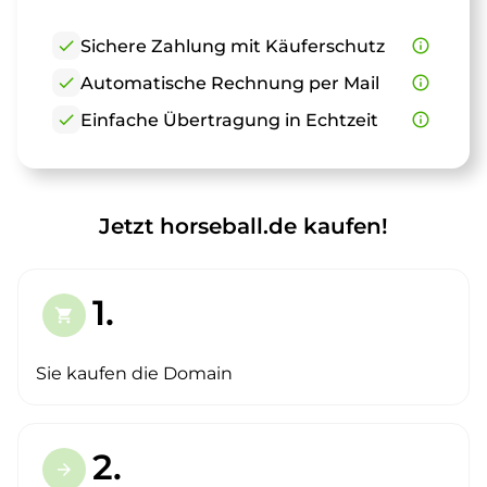
check
Sichere Zahlung mit Käuferschutz
info_outline
check
Automatische Rechnung per Mail
info_outline
check
Einfache Übertragung in Echtzeit
info_outline
Jetzt horseball.de kaufen!
1.
shopping_cart
Sie kaufen die Domain
2.
arrow_forward