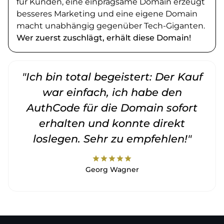
für Kunden, eine einprägsame Domain erzeugt
besseres Marketing und eine eigene Domain
macht unabhängig gegenüber Tech-Giganten.
Wer zuerst zuschlägt, erhält diese Domain!
"Ich bin total begeistert: Der Kauf
war einfach, ich habe den
AuthCode für die Domain sofort
erhalten und konnte direkt
loslegen. Sehr zu empfehlen!"
star
star
star
star
star
Georg Wagner