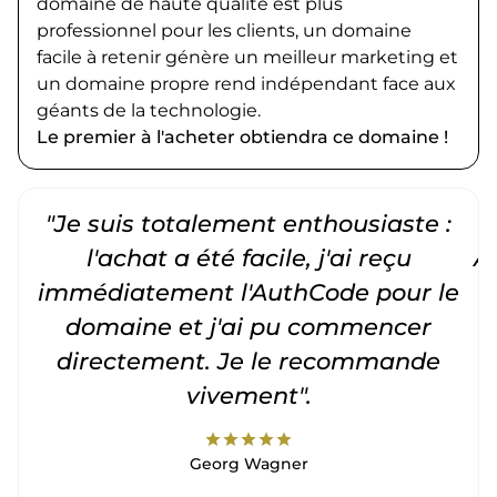
domaine de haute qualité est plus
professionnel pour les clients, un domaine
facile à retenir génère un meilleur marketing et
un domaine propre rend indépendant face aux
géants de la technologie.
Le premier à l'acheter obtiendra ce domaine !
"Je suis totalement enthousiaste :
"
l'achat a été facile, j'ai reçu
A
immédiatement l'AuthCode pour le
c
domaine et j'ai pu commencer
directement. Je le recommande
vivement".
star
star
star
star
star
Georg Wagner