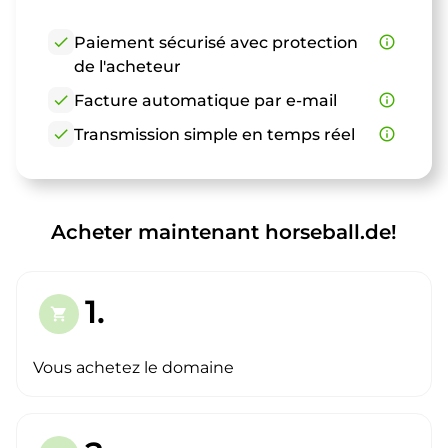
check
Paiement sécurisé avec protection
info_outline
de l'acheteur
check
Facture automatique par e-mail
info_outline
check
Transmission simple en temps réel
info_outline
Acheter maintenant horseball.de!
1.
shopping_cart
Vous achetez le domaine